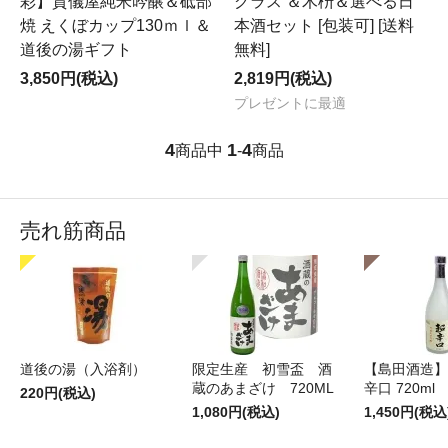
彩】賀儀屋純米吟醸＆砥部
グラス ＆木枡＆選べる日
焼 えくぼカップ130ｍｌ＆
本酒セット [包装可] [送料
道後の湯ギフト
無料]
3,850円(税込)
2,819円(税込)
プレゼントに最適
4
1
4
商品中
-
商品
売れ筋商品
道後の湯（入浴剤）
限定生産 初雪盃 酒
【島田酒造】
蔵のあまざけ 720ML
辛口 720ml
220円(税込)
1,080円(税込)
1,450円(税込