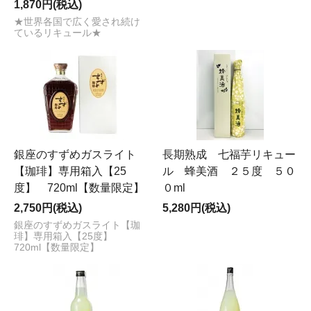
1,870円(税込)
★世界各国で広く愛され続け
ているリキュール★
銀座のすずめガスライト
長期熟成 七福芋リキュー
【珈琲】専用箱入【25
ル 蜂美酒 ２５度 ５０
度】 720ml【数量限定】
０ml
2,750円(税込)
5,280円(税込)
銀座のすずめガスライト【珈
琲】専用箱入【25度】
720ml【数量限定】