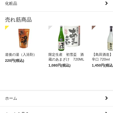
化粧品
売れ筋商品
道後の湯（入浴剤）
限定生産 初雪盃 酒
【島田酒造】
蔵のあまざけ 720ML
辛口 720ml
220円(税込)
1,080円(税込)
1,450円(税込
ホーム