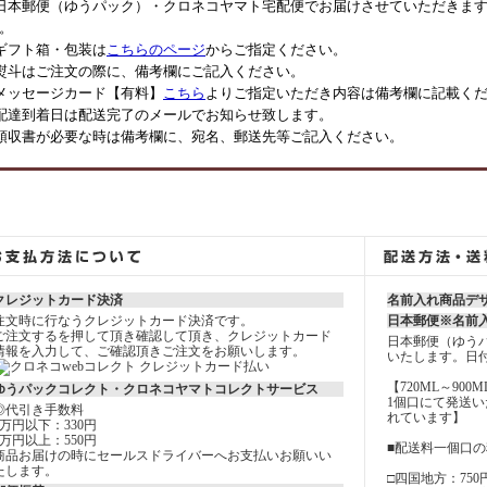
日本郵便（ゆうパック）・クロネコヤマト宅配便でお届けさせていただきます
。
ギフト箱・包装は
こちらのページ
からご指定ください。
熨斗はご注文の際に、備考欄にご記入ください。
メッセージカード【有料】
こちら
よりご指定いただき内容は備考欄に記載く
配達到着日は配送完了のメールでお知らせ致します。
領収書が必要な時は備考欄に、宛名、郵送先等ご記入ください。
クレジットカード決済
名前入れ商品デ
注文時に行なうクレジットカード決済です。
日本郵便※名前
ご注文するを押して頂き確認して頂き、クレジットカード
日本郵便（ゆう
情報を入力して、ご確認頂きご注文をお願いします。
いたします。日
【720ML～900
ゆうパックコレクト・クロネコヤマトコレクトサービス
1個口にて発送
◎代引き手数料
れています】
3万円以下：330円
3万円以上：550円
■配送料一個口
商品お届けの時にセールスドライバーへお支払いお願いい
たします。
□四国地方：750