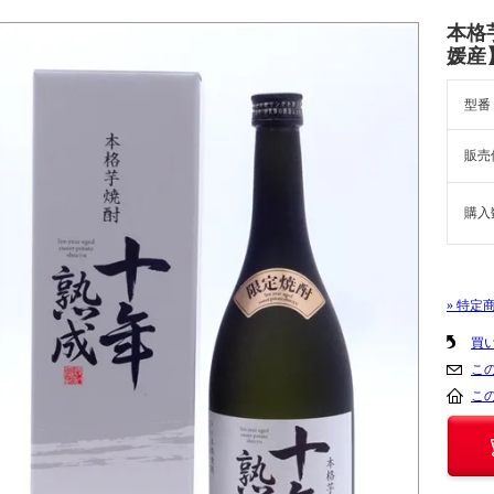
本格
媛産
型番
販売
購入
» 特定
買
こ
こ