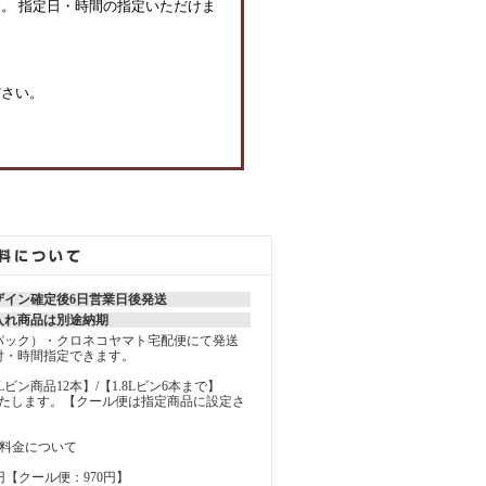
。 指定日・時間の指定いただけま
ださい。
ザイン確定後6日営業日後発送
入れ商品は別途納期
パック）・クロネコヤマト宅配便にて発送
付・時間指定できます。
MLビン商品12本】/【1.8Lビン6本まで】
いたします。【クール便は指定商品に設定さ
の料金について
円【クール便：970円】