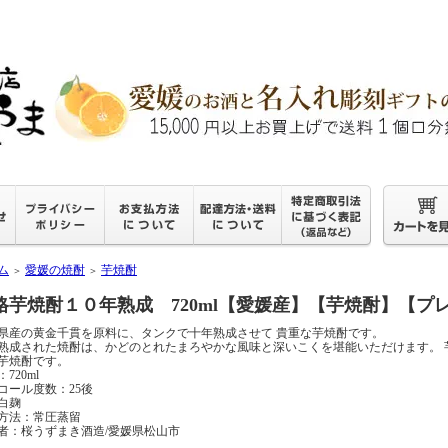
ム
愛媛の焼酎
芋焼酎
＞
＞
格芋焼酎１０年熟成 720ml【愛媛産】【芋焼酎】【プ
県産の黄金千貫を原料に、タンクで十年熟成させて 貴重な芋焼酎です。
熟成された焼酎は、かどのとれたまろやかな風味と深いこくを堪能いただけます。 
芋焼酎です。
720ml
コール度数：25後
白麹
方法：常圧蒸留
者：桜うずまき酒造/愛媛県松山市