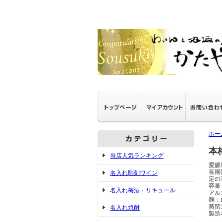
ホー
本
当店人気ランキング
愛媛
長期
名入れ彫刻ワイン
定の
容量：
名入れ梅酒・リキュール
アル
麹：
蒸留
名入れ焼酎
製造