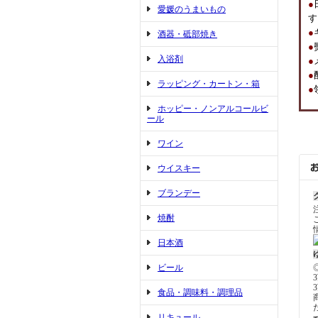
●
愛媛のうまいもの
す
●
酒器・砥部焼き
●
入浴剤
●
●
ラッピング・カートン・箱
●
ホッピー・ノンアルコールビ
ール
ワイン
ウイスキー
ブランデー
焼酎
日本酒
ビール
食品・調味料・調理品
リキュール