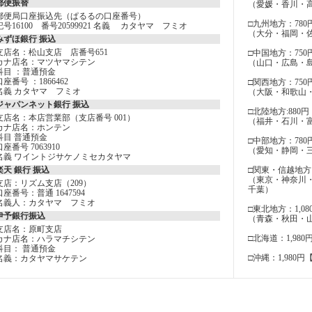
郵便振替
（愛媛・香川・
郵便局口座振込先（ぱるるの口座番号）
□九州地方：780
記号16100 番号20599921 名義 カタヤマ フミオ
（大分・福岡・
みずほ銀行 振込
支店名：松山支店 店番号651
□中国地方：750
カナ店名：マツヤマシテン
（山口・広島・
科目 ：普通預金
口座番号 ：1866462
□関西地方：750
名義 カタヤマ フミオ
（大阪・和歌山
ジャパンネット銀行 振込
□北陸地方:880円
支店名：本店営業部（支店番号 001）
（福井・石川・
カナ店名：ホンテン
科目 普通預金
□中部地方：780
口座番号 7063910
（愛知・静岡・
名義 ワイントジサケノミセカタヤマ
楽天 銀行 振込
□関東・信越地方：
（東京・神奈川
支店：リズム支店（209）
千葉）
口座番号：普通 1647594
名義人：カタヤマ フミオ
□東北地方：1,08
伊予銀行振込
（青森・秋田・
支店名：原町支店
□北海道：1,980
カナ店名：ハラマチシテン
科目： 普通預金
□沖縄：1,980円
名義：カタヤマサケテン