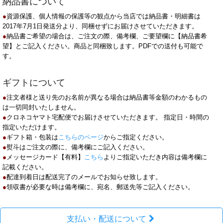
納品書について
●
資源保護、個人情報の保護等の観点から当店では納品書・明細書は
2017年7月1日発送分より、同梱せずにお届けさせていただきます。
●
納品書ご希望の場合は、ご注文の際、備考欄、ご要望欄に【納品書希
望】とご記入ください。商品と同梱致します。PDFでの送付も可能で
す。
ギフトについて
●
注文者様と送り先のお名前が異なる場合は納品書等金額のわかるもの
は一切同封いたしません。
●
クロネコヤマト宅配便でお届けさせていただきます。 指定日・時間の
指定いただけます。
●
ギフト箱・包装は
こちらのページ
からご指定ください。
●
熨斗はご注文の際に、備考欄にご記入ください。
●
メッセージカード【有料】
こちら
よりご指定いただき内容は備考欄に
記載ください。
●
配達到着日は配送完了のメールでお知らせ致します。
●
領収書が必要な時は備考欄に、宛名、郵送先等ご記入ください。
支払い・配送について