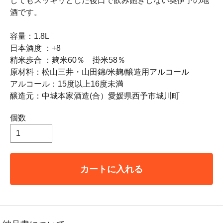
してもスッキリとした後口で飲み飽きしない奥伊予の地
酒です。
容量：1.8L
日本酒度 ：+8
精米歩合 ：麹米60％ 掛米58％
原材料：松山三井・山田錦/米麹/醸造用アルコール
アルコール：15度以上16度未満
醸造元：中城本家酒造(合）愛媛県西予市城川町
個数
カートに入れる