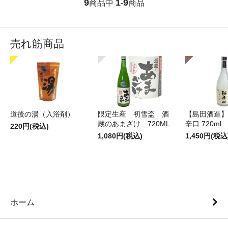
9
1
9
商品中
-
商品
売れ筋商品
道後の湯（入浴剤）
限定生産 初雪盃 酒
【島田酒造】
蔵のあまざけ 720ML
辛口 720ml
220円(税込)
1,080円(税込)
1,450円(税込
ホーム