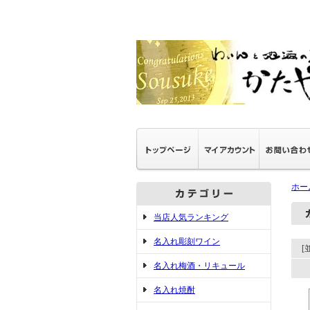
ホー
当店人気ランキング
名入れ彫刻ワイン
[
名入れ梅酒・リキュール
名入れ焼酎