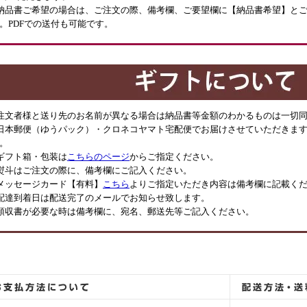
納品書ご希望の場合は、ご注文の際、備考欄、ご要望欄に【納品書希望】と
。PDFでの送付も可能です。
注文者様と送り先のお名前が異なる場合は納品書等金額のわかるものは一切
日本郵便（ゆうパック）・クロネコヤマト宅配便でお届けさせていただきます
。
ギフト箱・包装は
こちらのページ
からご指定ください。
熨斗はご注文の際に、備考欄にご記入ください。
メッセージカード【有料】
こちら
よりご指定いただき内容は備考欄に記載く
配達到着日は配送完了のメールでお知らせ致します。
領収書が必要な時は備考欄に、宛名、郵送先等ご記入ください。