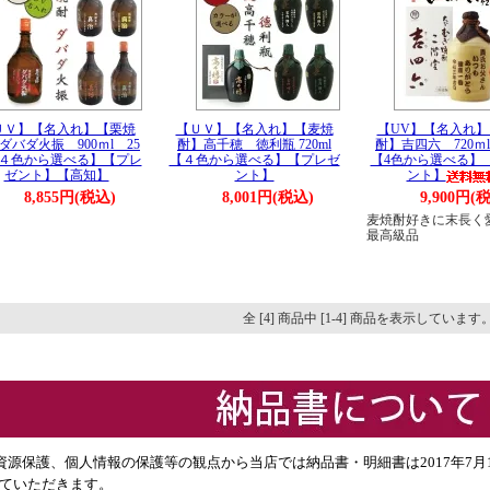
ＵＶ】【名入れ】【栗焼
【ＵＶ】【名入れ】【麦焼
【UV】【名入れ】
ダバダ火振 900ｍl 25
酎】高千穂 徳利瓶 720ml
酎】吉四六 720ｍl
４色から選べる】【プレ
【４色から選べる】【プレゼ
【4色から選べる】
ゼント】【高知】
ント】
ント】
8,855円(税込)
8,001円(税込)
9,900円(
麦焼酎好きに末長く
最高級品
全 [4] 商品中 [1-4] 商品を表示しています
資源保護、個人情報の保護等の観点から当店では納品書・明細書は2017年7
ていただきます。