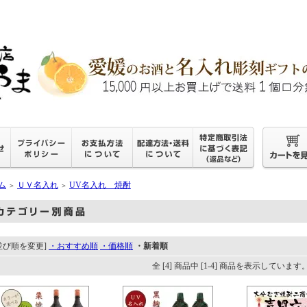
ム
ＵＶ名入れ
UV名入れ 焼酎
＞
＞
並び順を変更]
・おすすめ順
・価格順
・新着順
全 [4] 商品中 [1-4] 商品を表示しています