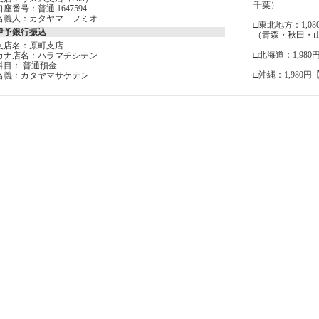
千葉）
口座番号：普通 1647594
名義人：カタヤマ フミオ
□東北地方：1,08
伊予銀行振込
（青森・秋田・
支店名：原町支店
□北海道：1,980
カナ店名：ハラマチシテン
科目： 普通預金
□沖縄：1,980円
名義：カタヤマサケテン