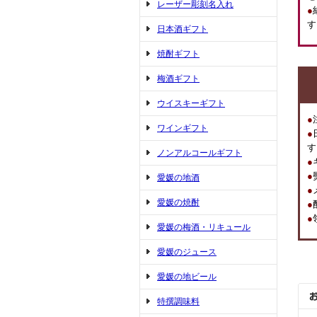
レーザー彫刻名入れ
●
す
日本酒ギフト
焼酎ギフト
梅酒ギフト
ウイスキーギフト
●
ワインギフト
●
す
ノンアルコールギフト
●
●
愛媛の地酒
●
愛媛の焼酎
●
●
愛媛の梅酒・リキュール
愛媛のジュース
愛媛の地ビール
特撰調味料