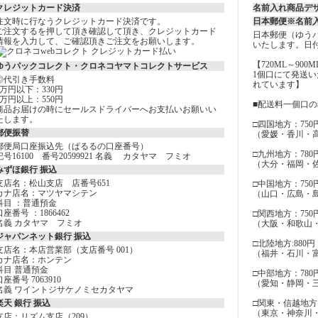
クレジットカード決済
名前入れ商品デ
注文時に行なうクレジットカード決済です。
日本郵便※名前
ご注文するを押して頂き確認して頂き、クレジットカード
日本郵便（ゆう
情報を入力して、ご確認頂きご注文をお願いします。
いたします。日
【720ML～900
ゆうパックコレクト・クロネコヤマトコレクトサービス
1個口にて発送
◎代引き手数料
れています】
3万円以下：330円
3万円以上：550円
■配送料一個口
商品お届けの時にセールスドライバーへお支払いお願いい
たします。
□四国地方：750
郵便振替
（愛媛・香川・
郵便局口座振込先（ぱるるの口座番号）
□九州地方：780
記号16100 番号20599921 名義 カタヤマ フミオ
（大分・福岡・
みずほ銀行 振込
支店名：松山支店 店番号651
□中国地方：750
カナ店名：マツヤマシテン
（山口・広島・
科目 ：普通預金
口座番号 ：1866462
□関西地方：750
名義 カタヤマ フミオ
（大阪・和歌山
ジャパンネット銀行 振込
□北陸地方:880円
支店名：本店営業部（支店番号 001）
（福井・石川・
カナ店名：ホンテン
科目 普通預金
□中部地方：780
口座番号 7063910
（愛知・静岡・
名義 ワイントジサケノミセカタヤマ
楽天 銀行 振込
□関東・信越地方：
（東京・神奈川
支店：リズム支店（209）