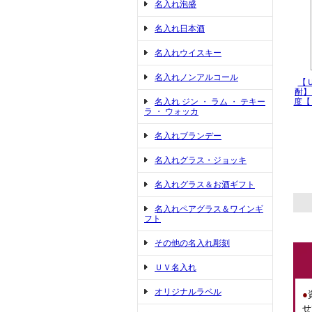
名入れ泡盛
名入れ日本酒
名入れウイスキー
名入れノンアルコール
【
酎】
名入れ ジン ・ ラム ・ テキー
度【
ラ ・ ウォッカ
名入れブランデー
名入れグラス・ジョッキ
名入れグラス＆お酒ギフト
名入れペアグラス＆ワインギ
フト
その他の名入れ彫刻
ＵＶ名入れ
オリジナルラベル
●
せ