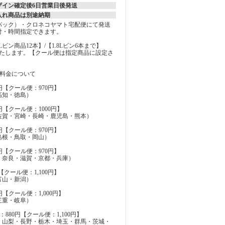
ザイン確定後6日営業日後発送
入れ商品は別途納期
パック）・クロネコヤマト宅配便にて発送
付・時間指定できます。
MLビン商品12本】/【1.8Lビン6本まで】
いたします。【クール便は指定商品に設定さ
の料金について
円【クール便：970円】
高知・徳島）
円【クール便：1000円】
佐賀・宮崎・長崎・鹿児島・熊本）
円【クール便：970円】
島根・鳥取・岡山）
円【クール便：970円】
・奈良・滋賀・京都・兵庫）
【クール便：1,100円】
富山・新潟）
円【クール便：1,000円】
三重・岐阜）
880円【クール便：1,100円】
・山梨・長野・栃木・埼玉・群馬・茨城・