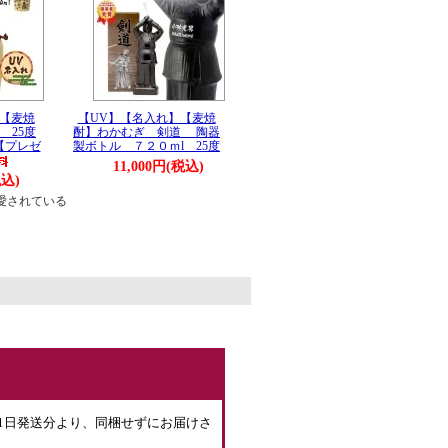
【麦焼
【UV】【名入れ】【麦焼
 25度
酎】わかむぎ 剣道 陶器
【プレゼ
製ボトル ７２０ｍl 25度
11,000円(税込)
税込)
愛されている
。
月1日発送分より、同梱せずにお届けさ