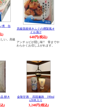
ン煮 缶
高級国産焼きふぐの燻製風オ
イル漬け
込)
648円(税込)
味しい。高級
アンチョビが隠し味!! 骨までや
わらかくお召し上がれます。
品 餅き
金陵甘酒 四国遍路 190ml
x30本入り
税込)
3,240円(税込)