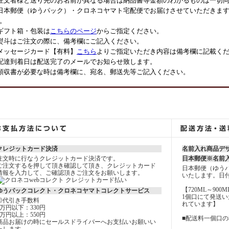
注文者様と送り先のお名前が異なる場合は納品書等金額のわかるものは一切
日本郵便（ゆうパック）・クロネコヤマト宅配便でお届けさせていただきます
。
ギフト箱・包装は
こちらのページ
からご指定ください。
熨斗はご注文の際に、備考欄にご記入ください。
メッセージカード【有料】
こちら
よりご指定いただき内容は備考欄に記載く
配達到着日は配送完了のメールでお知らせ致します。
領収書が必要な時は備考欄に、宛名、郵送先等ご記入ください。
クレジットカード決済
名前入れ商品デ
注文時に行なうクレジットカード決済です。
日本郵便※名前
ご注文するを押して頂き確認して頂き、クレジットカード
日本郵便（ゆう
情報を入力して、ご確認頂きご注文をお願いします。
いたします。日
【720ML～900
ゆうパックコレクト・クロネコヤマトコレクトサービス
1個口にて発送
◎代引き手数料
れています】
3万円以下：330円
3万円以上：550円
■配送料一個口
商品お届けの時にセールスドライバーへお支払いお願いい