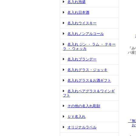
名入れ泡盛
名入れ日本酒
名入れウイスキー
名入れノンアルコール
名入れ ジン ・ ラム ・ テキー
『み
ラ ・ ウォッカ
パ産
名入れブランデー
名入れグラス・ジョッキ
名入れグラス＆お酒ギフト
名入れペアグラス＆ワインギ
フト
その他の名入れ彫刻
ＵＶ名入れ
『無
お
オリジナルラベル