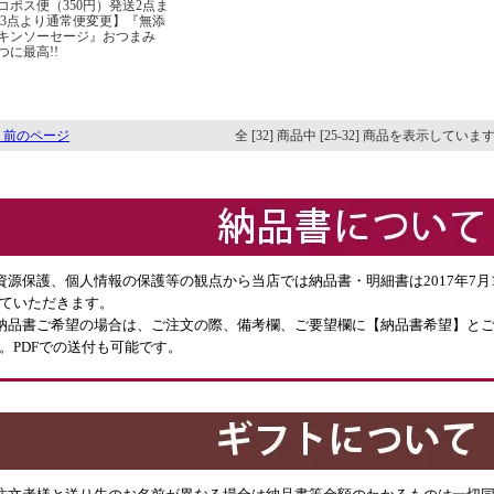
コポス便（350円）発送2点ま
 3点より通常便変更】『無添
キンソーセージ』おつまみ
つに最高!!
 前のページ
全 [32] 商品中 [25-32] 商品を表示していま
資源保護、個人情報の保護等の観点から当店では納品書・明細書は2017年7
ていただきます。
納品書ご希望の場合は、ご注文の際、備考欄、ご要望欄に【納品書希望】と
。PDFでの送付も可能です。