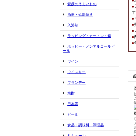
●
愛媛のうまいもの
●
す
酒器・砥部焼き
●
●
入浴剤
●
ラッピング・カートン・箱
●
●
ホッピー・ノンアルコールビ
ール
ワイン
ウイスキー
ブランデー
焼酎
日本酒
ビール
食品・調味料・調理品
リキュール