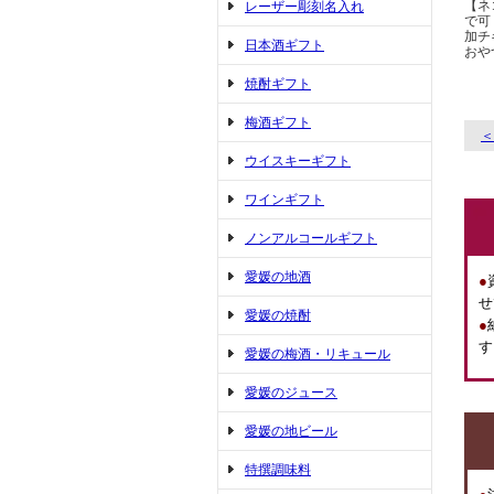
【ネ
レーザー彫刻名入れ
で可
加チ
日本酒ギフト
おや
焼酎ギフト
梅酒ギフト
＜
ウイスキーギフト
ワインギフト
ノンアルコールギフト
愛媛の地酒
●
せ
愛媛の焼酎
●
す
愛媛の梅酒・リキュール
愛媛のジュース
愛媛の地ビール
特撰調味料