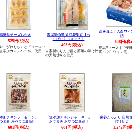
高級真ふぐの白ワイ
精華堂チーズおかき
壽屋漬物道場 紅花楽京【べ
詰
にばならっきょう】
525円(税込)
648円(税
403円(税込)
やこがねもち』と『ヨーロッ
絶品!!ソースまで美
無添加カマンベール』使用
自家製のりんご酢と茜姫の漬け汁
真ふぐ白ワイン煮
の天然甘味を使用
添加チキンソーセージ』
『無添加チキンジャーキー』
栄養たっぷり 自然食
つまみ おやつに最高!!
おつまみ おやつに最高!!
び 1ｋｇ
601円(税込)
601円(税込)
1,242円(