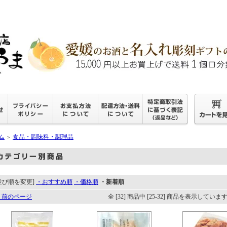
ム
食品・調味料・調理品
＞
並び順を変更]
・おすすめ順
・価格順
・新着順
 前のページ
全 [32] 商品中 [25-32] 商品を表示していま