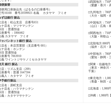
たします。
□四国地方：750
郵便振替
（愛媛・香川・
郵便局口座振込先（ぱるるの口座番号）
□九州地方：780
記号16100 番号20599921 名義 カタヤマ フミオ
（大分・福岡・
みずほ銀行 振込
支店名：松山支店 店番号651
□中国地方：750
カナ店名：マツヤマシテン
（山口・広島・
科目 ：普通預金
口座番号 ：1866462
□関西地方：750
名義 カタヤマ フミオ
（大阪・和歌山
ジャパンネット銀行 振込
□北陸地方:880円
支店名：本店営業部（支店番号 001）
（福井・石川・
カナ店名：ホンテン
科目 普通預金
□中部地方：780
口座番号 7063910
（愛知・静岡・
名義 ワイントジサケノミセカタヤマ
楽天 銀行 振込
□関東・信越地方：
（東京・神奈川
支店：リズム支店（209）
千葉）
口座番号：普通 1647594
名義人：カタヤマ フミオ
□東北地方：1,08
伊予銀行振込
（青森・秋田・
支店名：原町支店
□北海道：1,980
カナ店名：ハラマチシテン
科目： 普通預金
□沖縄：1,980円
名義：カタヤマサケテン