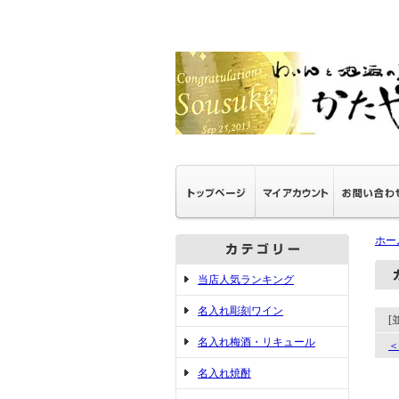
ホー
当店人気ランキング
名入れ彫刻ワイン
[
名入れ梅酒・リキュール
＜
名入れ焼酎