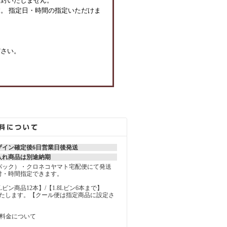
同封いたしません。
。 指定日・時間の指定いただけま
ださい。
ザイン確定後6日営業日後発送
入れ商品は別途納期
パック）・クロネコヤマト宅配便にて発送
付・時間指定できます。
MLビン商品12本】/【1.8Lビン6本まで】
いたします。【クール便は指定商品に設定さ
の料金について