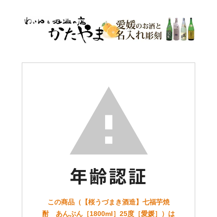
この商品（【桜うづまき酒造】七福芋焼
酎 あんぶん［1800ml］25度［愛媛］）は