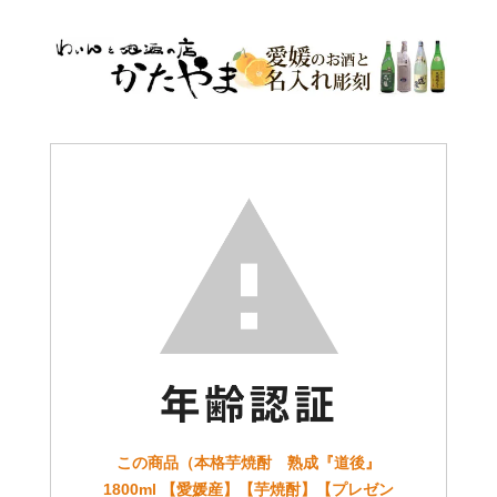
この商品（本格芋焼酎 熟成『道後』
1800ml 【愛媛産】【芋焼酎】【プレゼン