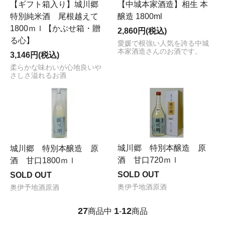
【ギフト箱入り】城川郷
【中城本家酒造】相生 本
特別純米酒 尾根越えて
醸造 1800ml
1800ｍｌ【かぶせ箱・贈
2,860円(税込)
る心】
愛媛で根強い人気を誇る中城
本家酒造さんのお酒です。
3,146円(税込)
柔らかな味わいが心地良いや
さしさ溢れるお酒
城川郷 特別本醸造 原
城川郷 特別本醸造 原
酒 甘口720ｍｌ
酒 甘口1800ｍｌ
SOLD OUT
SOLD OUT
奥伊予地酒原酒
奥伊予地酒原酒
27
1
12
商品中
-
商品