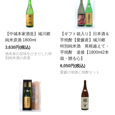
【中城本家酒造】城川郷
【ギフト箱入り】日本酒＆
純米原酒 1800ml
芋焼酎【愛媛産】城川郷
特別純米酒 尾根越えて・
3,630円(税込)
芋焼酎 道後【1800ml2本
酒本来の旨味をひきだした特
別純米酒の原酒
箱・贈る心】
6,050円(税込)
愛媛の地酒と焼酎セット