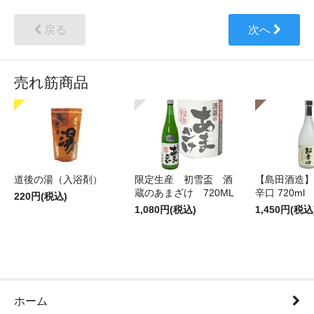
戻る
次へ
売れ筋商品
道後の湯（入浴剤）
限定生産 初雪盃 酒
【島田酒造】
蔵のあまざけ 720ML
辛口 720ml
220円(税込)
1,080円(税込)
1,450円(税込
ホーム