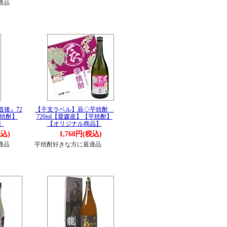
適品
後』72
【干支ラベル】辰◇芋焼酎
芋焼酎】
720ml【愛媛産】【芋焼酎】
】
【オリジナル商品】
税込)
1,760円(税込)
適品
芋焼酎好きな方に最適品