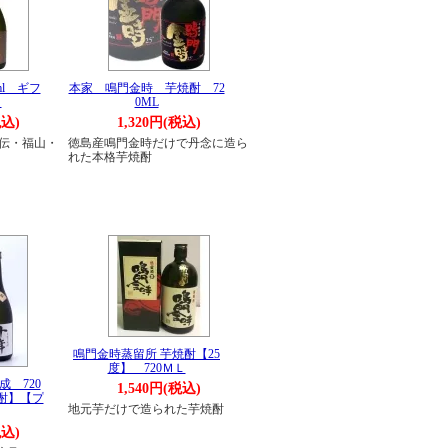
ml ギフ
本家 鳴門金時 芋焼酎 72
り
0ML
税込)
1,320円(税込)
馬伝・福山・
徳島産鳴門金時だけで丹念に造ら
れた本格芋焼酎
鳴門金時蒸留所 芋焼酎【25
度】 720ＭＬ
 720
1,540円(税込)
酎】【プ
地元芋だけで造られた芋焼酎
税込)