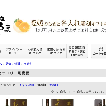
ム
愛媛の焼酎
芋焼酎
＞
＞
並び順を変更]
・おすすめ順
・価格順
・新着順
全 [27] 商品中 [1-24] 商品を表示していま