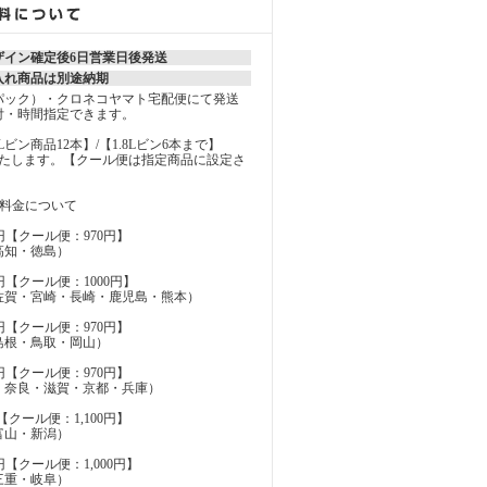
ザイン確定後6日営業日後発送
入れ商品は別途納期
パック）・クロネコヤマト宅配便にて発送
付・時間指定できます。
MLビン商品12本】/【1.8Lビン6本まで】
いたします。【クール便は指定商品に設定さ
の料金について
円【クール便：970円】
高知・徳島）
円【クール便：1000円】
佐賀・宮崎・長崎・鹿児島・熊本）
円【クール便：970円】
島根・鳥取・岡山）
円【クール便：970円】
・奈良・滋賀・京都・兵庫）
【クール便：1,100円】
富山・新潟）
円【クール便：1,000円】
三重・岐阜）