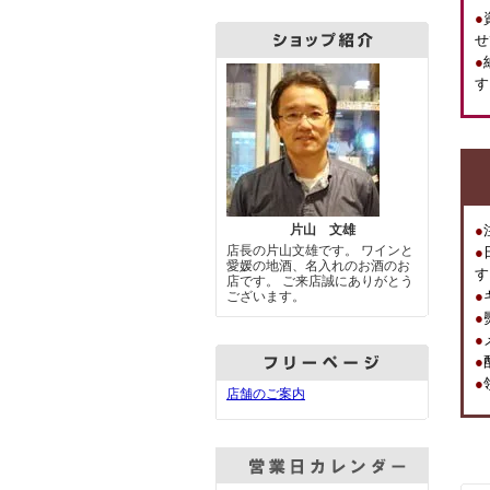
●
せ
●
す
片山 文雄
●
店長の片山文雄です。 ワインと
●
愛媛の地酒、名入れのお酒のお
す
店です。 ご来店誠にありがとう
●
ございます。
●
●
●
●
店舗のご案内