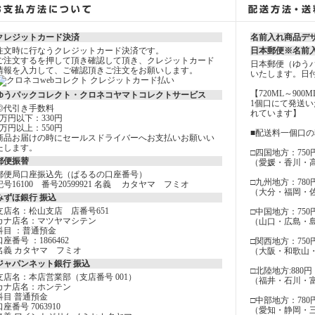
クレジットカード決済
名前入れ商品デ
注文時に行なうクレジットカード決済です。
日本郵便※名前
ご注文するを押して頂き確認して頂き、クレジットカード
日本郵便（ゆう
情報を入力して、ご確認頂きご注文をお願いします。
いたします。日
【720ML～900
ゆうパックコレクト・クロネコヤマトコレクトサービス
1個口にて発送
◎代引き手数料
れています】
3万円以下：330円
3万円以上：550円
■配送料一個口
商品お届けの時にセールスドライバーへお支払いお願いい
たします。
□四国地方：750
郵便振替
（愛媛・香川・
郵便局口座振込先（ぱるるの口座番号）
□九州地方：780
記号16100 番号20599921 名義 カタヤマ フミオ
（大分・福岡・
みずほ銀行 振込
支店名：松山支店 店番号651
□中国地方：750
カナ店名：マツヤマシテン
（山口・広島・
科目 ：普通預金
口座番号 ：1866462
□関西地方：750
名義 カタヤマ フミオ
（大阪・和歌山
ジャパンネット銀行 振込
□北陸地方:880円
支店名：本店営業部（支店番号 001）
（福井・石川・
カナ店名：ホンテン
科目 普通預金
□中部地方：780
口座番号 7063910
（愛知・静岡・