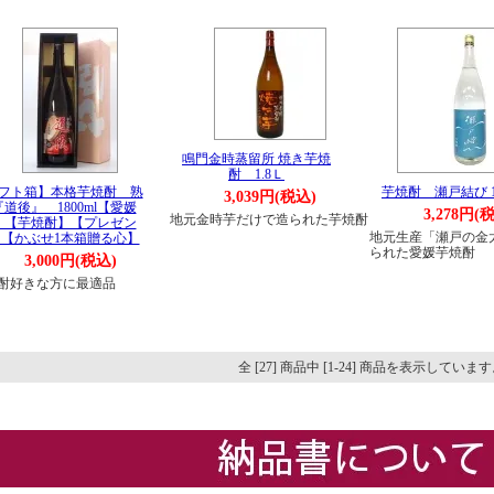
鳴門金時蒸留所 焼き芋焼
酎 1.8Ｌ
フト箱】本格芋焼酎 熟
芋焼酎 瀬戸結び 18
3,039円(税込)
道後』 1800ml【愛媛
3,278円(
地元金時芋だけで造られた芋焼酎
】【芋焼酎】【プレゼン
地元生産「瀬戸の金
【かぶせ1本箱贈る心】
られた愛媛芋焼酎
3,000円(税込)
酎好きな方に最適品
全 [27] 商品中 [1-24] 商品を表示していま