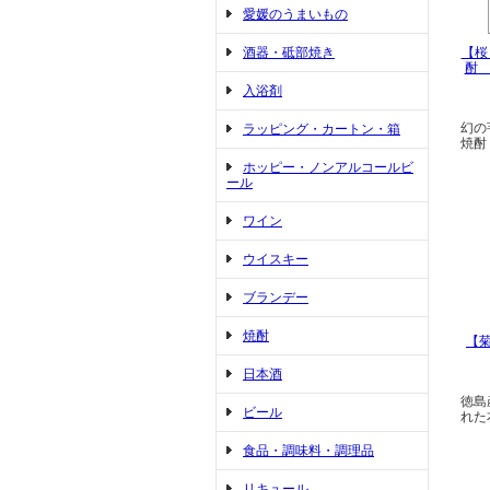
愛媛のうまいもの
酒器・砥部焼き
【桜
酎 
入浴剤
幻の
ラッピング・カートン・箱
焼酎
ホッピー・ノンアルコールビ
ール
ワイン
ウイスキー
ブランデー
焼酎
【
日本酒
徳島
ビール
れた
食品・調味料・調理品
リキュール