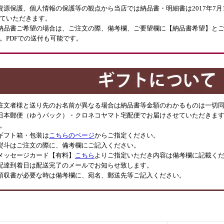
資源保護、個人情報の保護等の観点から当店では納品書・明細書は2017年7
ていただきます。
納品書ご希望の場合は、ご注文の際、備考欄、ご要望欄に【納品書希望】と
。PDFでの送付も可能です。
注文者様と送り先のお名前が異なる場合は納品書等金額のわかるものは一切
日本郵便（ゆうパック）・クロネコヤマト宅配便でお届けさせていただきます
。
ギフト箱・包装は
こちらのページ
からご指定ください。
熨斗はご注文の際に、備考欄にご記入ください。
メッセージカード【有料】
こちら
よりご指定いただき内容は備考欄に記載く
配達到着日は配送完了のメールでお知らせ致します。
領収書が必要な時は備考欄に、宛名、郵送先等ご記入ください。