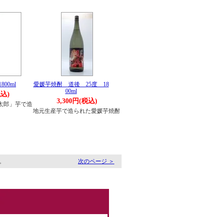
00ml
愛媛芋焼酎 道後 25度 18
00ml
税込)
3,300円(税込)
太郎」芋で造
地元生産芋で造られた愛媛芋焼酎
す。
次のページ ＞