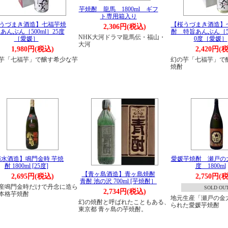
芋焼酎 龍馬 1800ml ギフ
ト専用箱入り
うづまき酒造】七福芋焼
【桜うづまき酒造】
2,306円(税込)
あんぶん［500ml］25度
酎 特旨あんぶん［50
NHK大河ドラマ龍馬伝・福山・
［愛媛］
0度［愛媛］
大河
1,980円(税込)
2,420円(
芋「七福芋」で醸す希少な芋
幻の芋「七福芋」で
焼酎
菊水酒造】鳴門金時 芋焼
愛媛芋焼酎 瀬戸の大
酎 1800ml [25度]
度 1800ml
【青ヶ島酒造】青ヶ島焼酎
2,695円(税込)
2,750円(
青酎 池の沢 700ml [芋焼酎］
産鳴門金時だけで丹念に造ら
SOLD OU
2,734円(税込)
本格芋焼酎
地元生産「瀬戸の金
幻の焼酎と呼ばれたこともある、
られた愛媛芋焼酎
東京都 青ヶ島の芋焼酎。