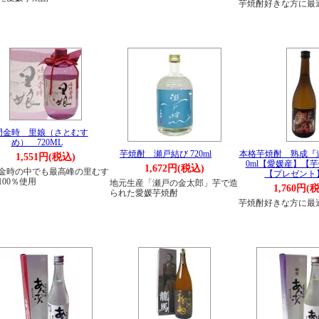
芋焼酎好きな方に最
門金時 里娘（さとむす
め） 720ML
芋焼酎 瀬戸結び 720ml
本格芋焼酎 熟成『道
1,551円(税込)
0ml【愛媛産】【
1,672円(税込)
金時の中でも最高峰の里むす
【プレゼント
100％使用
地元生産「瀬戸の金太郎」芋で造
1,760円(
られた愛媛芋焼酎
芋焼酎好きな方に最