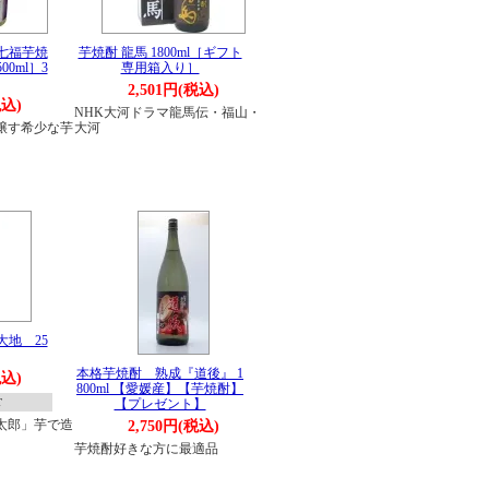
七福芋焼
芋焼酎 龍馬 1800ml［ギフト
0ml］3
専用箱入り］
2,501円(税込)
税込)
NHK大河ドラマ龍馬伝・福山・
醸す希少な芋
大河
地 25
本格芋焼酎 熟成『道後』 1
税込)
800ml 【愛媛産】【芋焼酎】
T
【プレゼント】
太郎」芋で造
2,750円(税込)
芋焼酎好きな方に最適品