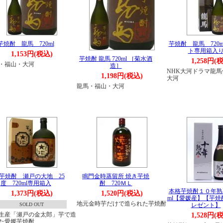
芋焼酎 龍馬 720ml
芋焼酎 龍馬 720
ト専用箱入
1,153円(税込)
芋焼酎 龍馬 720ml ［菊水酒
1,258円(
・福山・大河
造］
NHK大河ドラマ龍
1,198円(税込)
大河
龍馬・福山・大河
芋焼酎 瀬戸の大地 25
鳴門金時蒸留所 焼き芋焼
度 720ml専用箱入
酎 720ＭＬ
本格芋焼酎１０年熟成
1,373円(税込)
1,520円(税込)
ml【愛媛産】【芋焼
地元金時芋だけで造られた芋焼酎
SOLD OUT
レゼント】
生産「瀬戸の金太郎」芋で造
1,528円(
た愛媛芋焼酎