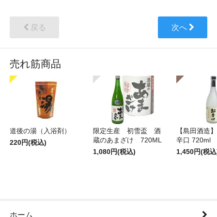
戻る
次へ
売れ筋商品
道後の湯（入浴剤）
限定生産 初雪盃 酒
【島田酒造】
蔵のあまざけ 720ML
辛口 720ml
220円(税込)
1,080円(税込)
1,450円(税込
ホーム