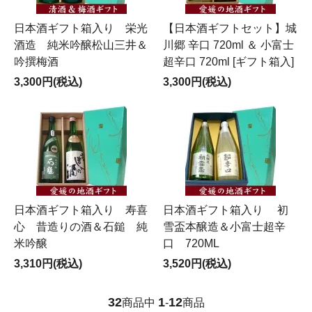
日本酒ギフト箱入り 栄光
【日本酒ギフトセット】城
酒造 純米吟醸松山三井＆
川郷 辛口 720ml ＆ 小富士
吟撰梅酒
超辛口 720ml [ギフト箱入]
3,300円(税込)
3,300円(税込)
日本酒ギフト箱入り 寿喜
日本酒ギフト箱入り 初
心 昔造りの酒＆石鎚 純
雪盃本醸造＆小富士超辛
米吟醸
口 720ML
3,310円(税込)
3,520円(税込)
32
1
12
商品中
-
商品