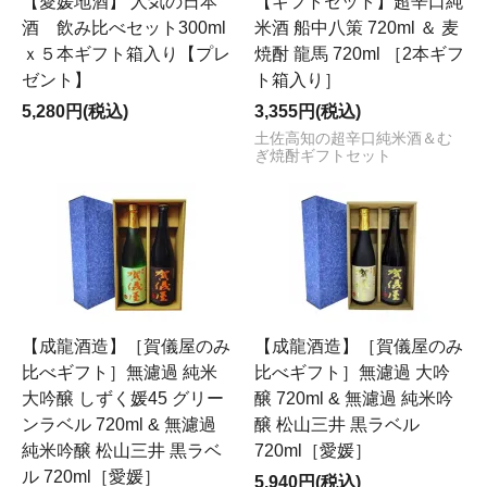
【愛媛地酒】 人気の日本
【ギフトセット】超辛口純
酒 飲み比べセット300ml
米酒 船中八策 720ml ＆ 麦
ｘ５本ギフト箱入り【プレ
焼酎 龍馬 720ml ［2本ギフ
ゼント】
ト箱入り］
5,280円(税込)
3,355円(税込)
土佐高知の超辛口純米酒＆む
ぎ焼酎ギフトセット
【成龍酒造】［賀儀屋のみ
【成龍酒造】［賀儀屋のみ
比べギフト］無濾過 純米
比べギフト］無濾過 大吟
大吟醸 しずく媛45 グリー
醸 720ml & 無濾過 純米吟
ンラベル 720ml & 無濾過
醸 松山三井 黒ラベル
純米吟醸 松山三井 黒ラベ
720ml［愛媛］
ル 720ml［愛媛］
5,940円(税込)